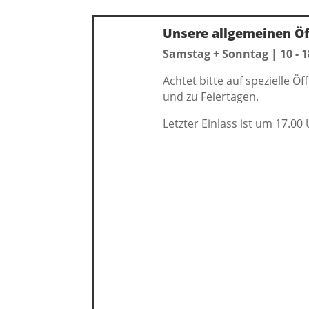
Unsere allgemeinen Öf
Samstag + Sonntag | 10 - 
Achtet bitte auf spezielle Ö
und zu Feiertagen.
Letzter Einlass ist um 17.00 
Eintrittspreise:
Erwachsene: 9€
Rentner: 7€
Kinder (2-3 Jahre): 4€
Kinder (4-12 Jahre): 5€
Schwerbehinderte: 6€