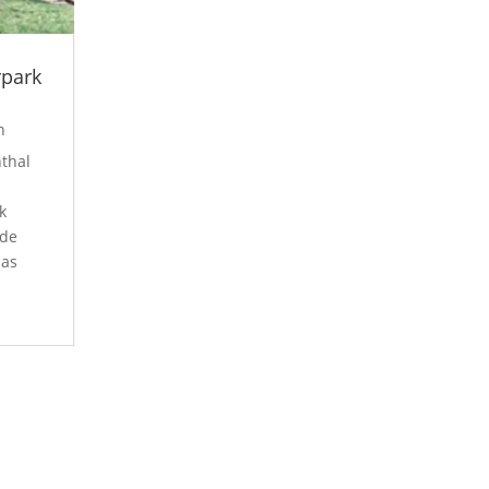
rpark
n
thal
k
nde
das